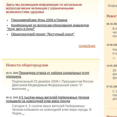
Здесь мы размещаем информацию по актуальным
Инфо
вопросам жизни челнинцев с ограниченными
возможностями здоровья
Новос
Паралимпийские Игры 2008 в Пекине
08.10.20
Конференция по вопросам образования инвалидов
В 
"Хочу, могу и буду!"
че
Общегородской проект "Доступный город"
пр
16.08.20
подробнее
На
в 
...
Новости общегородские
14.05.20
30
Процедура отказа от набора социальных услуг
09.01.2009
фи
упрощена
фе
Подписанный 23 декабря 2008 г. Президентом России
Дмитрием Медведевым Федеральный закон "О
07.05.20
внесении
...
С 
пр
4,5 тысячи юных жителей Набережных Челнов
09.01.2009
дн
побывали на новогодней елке мэра города
Сегодня 4, 5 тысячи юных жителей Набережных
Челнов побывали на новогодней елке мэра города. В
Ледов
...
Новос