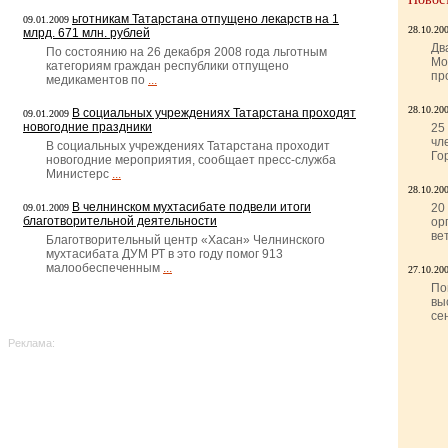
ьготникам Татарстана отпущено лекарств на 1
09.01.2009
28.10.20
млрд. 671 млн. рублей
Дв
По состоянию на 26 декабря 2008 года льготным
Мо
категориям граждан республики отпущено
пр
медикаментов по
...
28.10.20
В социальных учреждениях Татарстана проходят
09.01.2009
новогодние праздники
25
чл
В социальных учреждениях Татарстана проходит
Го
новогодние мероприятия, сообщает пресс-служба
Министерс
...
28.10.20
В челнинском мухтасибате подвели итоги
20
09.01.2009
благотворительной деятельности
ор
ве
Благотворительный центр «Хасан» Челнинского
мухтасибата ДУМ РТ в это году помог 913
малообеспеченным
...
27.10.20
По
вы
се
Реклама: